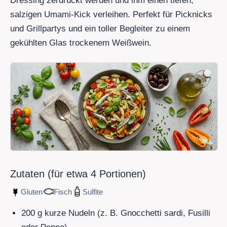
Dressing zerdrückt werden und ihm einen tiefen,
salzigen Umami-Kick verleihen. Perfekt für Picknicks
und Grillpartys und ein toller Begleiter zu einem
gekühlten Glas trockenem Weißwein.
Zutaten (für etwa
4
Portionen)
Gluten
Fisch
Sulfite
200
g kurze Nudeln (z. B. Gnocchetti sardi, Fusilli