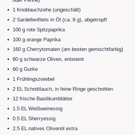
oder Penne)
1 Knoblauchzehe (ungeschält)
2 Sardellenfilets
in Öl (ca.
8
g), abgetropft
100
g rote Spitzpaprika
100
g orange Paprika
160
g Cherrytomaten (am besten gemischtfarbig)
80
g schwarze Oliven, entsteint
60
g Gurke
1 Frühlingszwiebel
2
EL Schnittlauch, in feine Ringe geschnitten
12 frische Basilikumblätter
1.5
EL Weißweinessig
0.5
EL Sherryessig
2.5
EL natives Olivenöl extra